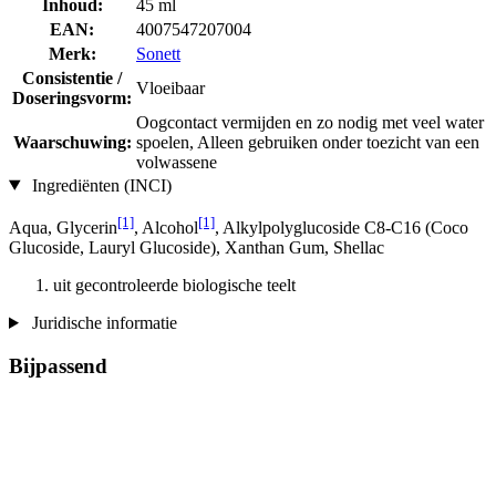
Inhoud:
45 ml
EAN:
4007547207004
Merk:
Sonett
Consistentie /
Vloeibaar
Doseringsvorm:
Oogcontact vermijden en zo nodig met veel water
Waarschuwing:
spoelen, Alleen gebruiken onder toezicht van een
volwassene
Ingrediënten (INCI)
[1]
[1]
Aqua, Glycerin
, Alcohol
, Alkylpolyglucoside C8-C16 (Coco
Glucoside, Lauryl Glucoside), Xanthan Gum, Shellac
uit gecontroleerde biologische teelt
Juridische informatie
Bijpassend