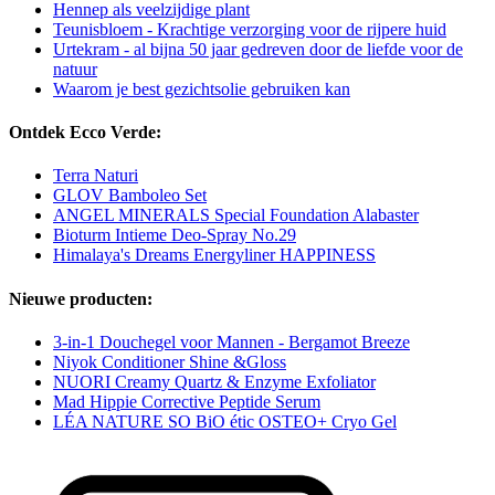
Hennep als veelzijdige plant
Teunisbloem - Krachtige verzorging voor de rijpere huid
Urtekram - al bijna 50 jaar gedreven door de liefde voor de
natuur
Waarom je best gezichtsolie gebruiken kan
Ontdek Ecco Verde:
Terra Naturi
GLOV Bamboleo Set
ANGEL MINERALS Special Foundation Alabaster
Bioturm Intieme Deo-Spray No.29
Himalaya's Dreams Energyliner HAPPINESS
Nieuwe producten:
3-in-1 Douchegel voor Mannen - Bergamot Breeze
Niyok Conditioner Shine &Gloss
NUORI Creamy Quartz & Enzyme Exfoliator
Mad Hippie Corrective Peptide Serum
LÉA NATURE SO BiO étic OSTEO+ Cryo Gel