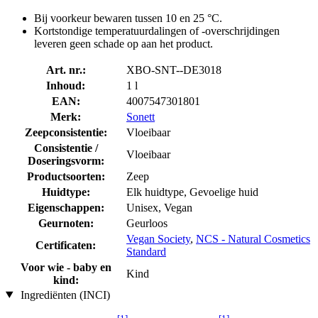
Bij voorkeur bewaren tussen 10 en 25 °C.
Kortstondige temperatuurdalingen of -overschrijdingen
leveren geen schade op aan het product.
Art. nr.:
XBO-SNT--DE3018
Inhoud:
1 l
EAN:
4007547301801
Merk:
Sonett
Zeepconsistentie:
Vloeibaar
Consistentie /
Vloeibaar
Doseringsvorm:
Productsoorten:
Zeep
Huidtype:
Elk huidtype, Gevoelige huid
Eigenschappen:
Unisex, Vegan
Geurnoten:
Geurloos
Vegan Society
,
NCS - Natural Cosmetics
Certificaten:
Standard
Voor wie - baby en
Kind
kind:
Ingrediënten (INCI)