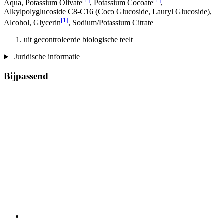
[1]
[1]
Aqua, Potassium Olivate
, Potassium Cocoate
,
Alkylpolyglucoside C8-C16 (Coco Glucoside, Lauryl Glucoside),
[1]
Alcohol, Glycerin
, Sodium/Potassium Citrate
uit gecontroleerde biologische teelt
Juridische informatie
Bijpassend