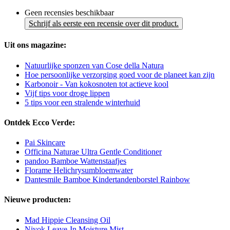
Geen recensies beschikbaar
Schrijf als eerste een recensie over dit product.
Uit ons magazine:
Natuurlijke sponzen van Cose della Natura
Hoe persoonlijke verzorging goed voor de planeet kan zijn
Karbonoir - Van kokosnoten tot actieve kool
Vijf tips voor droge lippen
5 tips voor een stralende winterhuid
Ontdek Ecco Verde:
Pai Skincare
Officina Naturae Ultra Gentle Conditioner
pandoo Bamboe Wattenstaafjes
Florame Helichrysumbloemwater
Dantesmile Bamboe Kindertandenborstel Rainbow
Nieuwe producten:
Mad Hippie Cleansing Oil
Niyok Leave-In Moisture Mist