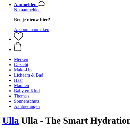
Aanmelden
Nu aanmelden
Ben je
nieuw hier?
Account aanmaken
Merken
Gezicht
Make-Up
Lichaam & Bad
Haar
Mannen
Baby en Kind
Thema's
Sonnenschutz
Aanbiedingen
Ulla
Ulla - The Smart Hydration