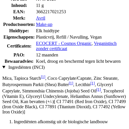
Inhoud:
11 g
EAN:
3662217021253
Merk:
Avril
Productsoorten:
Make-up
Huidtype:
Elk huidtype
Eigenschappen:
Plasticvrij, Refill / Navulling, Vegan
ECOCERT - Cosmos Organic
,
Veganistisch
Certificaten:
zonder certificaat
PAO:
12 maanden
Bewaaradvies:
Koel, droog en beschermd tegen licht bewaren
Ingrediënten (INCI)
[1]
Mica, Tapioca Starch
, Coco Caprylate/Caprate, Zinc Stearate,
[1]
[1]
Butyrospermum Parkii (Shea) Butter
, Lecithin
, Glyceryl
[1]
Caprylate, Simmondsia Chinensis (Jojoba) Seed Oil
, Tocopherol
(Vitamin E), Glyceryl Undecylenate, Helianthus Annus (Sunflower)
Seed Oil, Kan bevatten (+/-)[ CI 77491 (Red Iron Oxide), CI 77499
(Iron Oxide Black), CI 77891 (Titanium Dioxid), CI 77492 (Yellow
Iron Oxide)]
Ingrediënten afkomstig uit de biologische landbouw