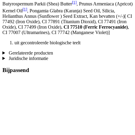
[1]
Butyrospermum Parkii (Shea) Butter
, Prunus Armeniaca (Apricot)
[1]
Kernel Oil
, Pongamia Glabra (Karanja) Seed Oil, Silicia,
Helianthus Annus (Sunflower ) Seed Extract, Kan bevatten (+/-)[ CI
77492 (Iron Oxide), CI 77891 (Titanium Dioxid), CI 77491 (Iron
Oxide), CI 77499 (Iron Oxide),
CI 77510 (Ferric Ferrocyanide)
,
CI 77007 (Ultramarines) , CI 77742 (Manganese Violet)]
uit gecontroleerde biologische teelt
Gerelateerde producten
Juridische informatie
Bijpassend