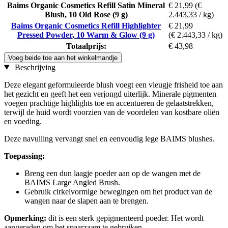
Baims Organic Cosmetics Refill Satin Mineral
€ 21,99
(€
Blush, 10 Old Rose (9 g)
2.443,33 / kg)
Baims Organic Cosmetics Refill Highlighter
€ 21,99
Pressed Powder, 10 Warm & Glow (9 g)
(€ 2.443,33 / kg)
Totaalprijs:
€ 43,98
Voeg beide toe aan het winkelmandje
Beschrijving
Deze elegant geformuleerde blush voegt een vleugje frisheid toe aan
het gezicht en geeft het een verjongd uiterlijk. Minerale pigmenten
voegen prachtige highlights toe en accentueren de gelaatstrekken,
terwijl de huid wordt voorzien van de voordelen van kostbare oliën
en voeding.
Deze navulling vervangt snel en eenvoudig lege BAIMS blushes.
Toepassing:
Breng een dun laagje poeder aan op de wangen met de
BAIMS Large Angled Brush.
Gebruik cirkelvormige bewegingen om het product van de
wangen naar de slapen aan te brengen.
Opmerking:
dit is een sterk gepigmenteerd poeder. Het wordt
aangeraden om het spaarzaam te gebruiken.