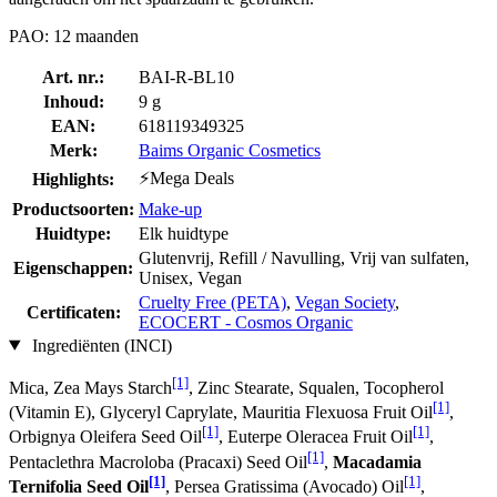
PAO: 12 maanden
Art. nr.:
BAI-R-BL10
Inhoud:
9 g
EAN:
618119349325
Merk:
Baims Organic Cosmetics
⚡Mega Deals
Highlights:
Productsoorten:
Make-up
Huidtype:
Elk huidtype
Glutenvrij, Refill / Navulling, Vrij van sulfaten,
Eigenschappen:
Unisex, Vegan
Cruelty Free (PETA)
,
Vegan Society
,
Certificaten:
ECOCERT - Cosmos Organic
Ingrediënten (INCI)
[1]
Mica, Zea Mays Starch
, Zinc Stearate, Squalen, Tocopherol
[1]
(Vitamin E), Glyceryl Caprylate, Mauritia Flexuosa Fruit Oil
,
[1]
[1]
Orbignya Oleifera Seed Oil
, Euterpe Oleracea Fruit Oil
,
[1]
Pentaclethra Macroloba (Pracaxi) Seed Oil
,
Macadamia
[1]
[1]
Ternifolia Seed Oil
, Persea Gratissima (Avocado) Oil
,