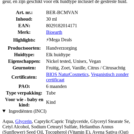
geur, en zijn geschikt voor elk huidtype inclusief de gestreste huid.
Art. nr.:
BER-BCMVAN
Inhoud:
30 ml
EAN:
8029182014171
Merk:
Bioearth
⚡Mega Deals
Highlights:
Productsoorten:
Handverzorging
Huidtype:
Elk huidtype
Eigenschappen:
Nickel tested, Unisex, Vegan
Geurnoten:
Fruitig, Zoet, Vanille, Citrus / Citrusachtig
BIOS NaturCosmetics
,
Veganistisch zonder
Certificaten:
certificaat
PAO:
6 maanden
Type verpakking:
Tube
Voor wie - baby en
Kind
kind:
Ingrediënten (INCI)
Aqua,
Glycerin
, Caprylic/Capric Triglyceride, Glyceryl Stearate Se,
Cetyl Alcohol, Sodium Cetearyl Sulfate, Helianthus Annus
(Sunflower) Seed Oil, Tocopherol (Vitamin E), Avena Sativa (Oat)