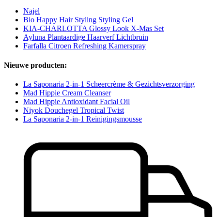
Najel
Bio Happy Hair Styling Styling Gel
KIA-CHARLOTTA Glossy Look X-Mas Set
Ayluna Plantaardige Haarverf Lichtbruin
Farfalla Citroen Refreshing Kamerspray
Nieuwe producten:
La Saponaria 2-in-1 Scheercrème & Gezichtsverzorging
Mad Hippie Cream Cleanser
Mad Hippie Antioxidant Facial Oil
Niyok Douchegel Tropical Twist
La Saponaria 2-in-1 Reinigingsmousse