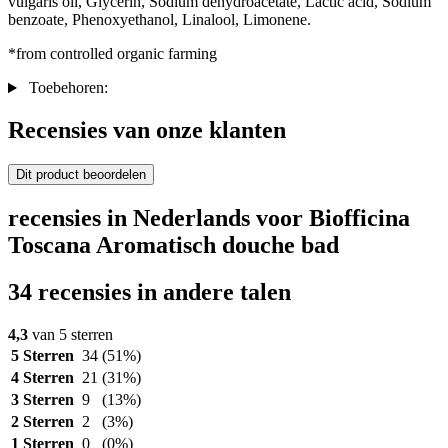
vulgaris oil, Glycerin, Sodium dehydroacetate, Lactic acid, Sodium
benzoate, Phenoxyethanol, Linalool, Limonene.
*from controlled organic farming
Toebehoren:
Recensies van onze klanten
Dit product beoordelen
recensies in Nederlands voor Biofficina
Toscana Aromatisch douche bad
34 recensies in andere talen
4,3
van 5 sterren
5 Sterren
34
(51%)
4 Sterren
21
(31%)
3 Sterren
9
(13%)
2 Sterren
2
(3%)
1 Sterren
0
(0%)