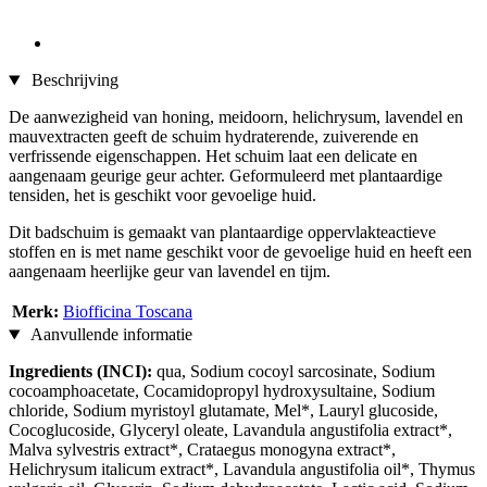
Beschrijving
De aanwezigheid van honing, meidoorn, helichrysum, lavendel en
mauvextracten geeft de schuim hydraterende, zuiverende en
verfrissende eigenschappen. Het schuim laat een delicate en
aangenaam geurige geur achter. Geformuleerd met plantaardige
tensiden, het is geschikt voor gevoelige huid.
Dit badschuim is gemaakt van plantaardige oppervlakteactieve
stoffen en is met name geschikt voor de gevoelige huid en heeft een
aangenaam heerlijke geur van lavendel en tijm.
Merk:
Biofficina Toscana
Aanvullende informatie
Ingredients (INCI):
qua, Sodium cocoyl sarcosinate, Sodium
cocoamphoacetate, Cocamidopropyl hydroxysultaine, Sodium
chloride, Sodium myristoyl glutamate, Mel*, Lauryl glucoside,
Cocoglucoside, Glyceryl oleate, Lavandula angustifolia extract*,
Malva sylvestris extract*, Crataegus monogyna extract*,
Helichrysum italicum extract*, Lavandula angustifolia oil*, Thymus