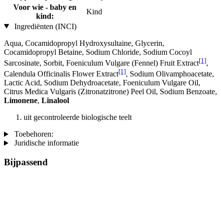
Voor wie - baby en
Kind
kind:
Ingrediënten (INCI)
Aqua, Cocamidopropyl Hydroxysultaine, Glycerin,
Cocamidopropyl Betaine, Sodium Chloride, Sodium Cocoyl
[1]
Sarcosinate, Sorbit, Foeniculum Vulgare (Fennel) Fruit Extract
,
[1]
Calendula Officinalis Flower Extract
, Sodium Olivamphoacetate,
Lactic Acid, Sodium Dehydroacetate, Foeniculum Vulgare Oil,
Citrus Medica Vulgaris (Zitronatzitrone) Peel Oil, Sodium Benzoate,
Limonene
,
Linalool
uit gecontroleerde biologische teelt
Toebehoren:
Juridische informatie
Bijpassend