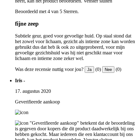
heeft, kan het product beoordelen.
Venster sluiten
Beoordeeld met 4 van 5 Sterren.
fijne zeep
Subtiele geur, goed voor gevoelige huid. Op staal stond dat
het zowel voor lichaam, gezicht als intieme zone kan worden
gebruikt dus dat heb ik ook zo uitgeprobeerd, voor mijn
gevoelige gezichtshuid was hij niet geschikt maar voor
lichaam en intieme zone zeker wel.
Was deze recensie nuttig voor jou?
(0)
(0)
Ja
Nee
Iris -
17. augustus 2020
Geverifieerde aankoop
"Geverifieerde aankoop" betekent dat de beoordeling
is gegeven door kopers die dit product daadwerkelijk bij ons
hebben gekocht. Maar iedereen die een klantaccount bij ons
heeft, kan het product beoordelen.
Venster sluiten