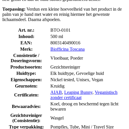
Toepassing:
Verdun een kleine hoeveelheid van het product in de
palm van je hand met water en reinig hiermee het gewenste
lichaamsdeel. Daarna afspoelen.
Art. nr.:
BTO-0101
Inhoud:
500 ml
EAN:
8003140490016
Merk:
Biofficina Toscana
Consistentie /
Vloeibaar, Poeder
Doseringsvorm:
Productsoorten:
Gezichtsreiniger
Huidtype:
Elk huidtype, Gevoelige huid
Eigenschappen:
Nickel tested, Unisex, Vegan
Geurnoten:
Kruidig
AIAB
,
Leaping Bunny
,
Veganistisch
Certificaten:
zonder certificaat
Koel, droog en beschermd tegen licht
Bewaaradvies:
bewaren
Gezichtsreiniger
Wasgel
(Consistentie):
Type verpakking:
Pompfles, Tube, Mini / Travel Size