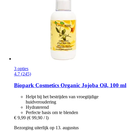
3 opties
4.7 (245)
Biopark Cosmetics
Organic Jojoba Oil, 100 ml
Helpt bij het bestrijden van vroegtijdige
huidveroudering
Hydraterend
Perfecte basis om te blenden
€ 9,99
(€ 99,90 / l)
Bezorging uiterlijk op 13. augustus