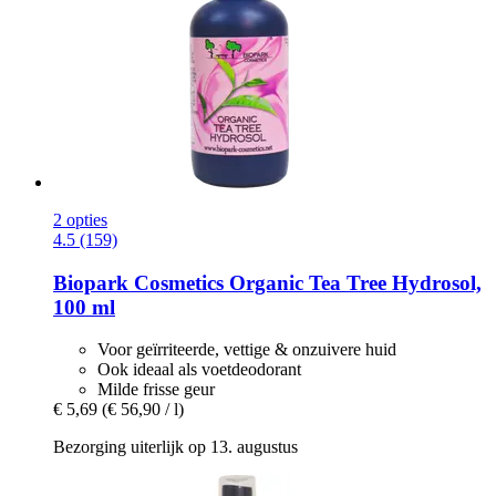
2 opties
4.5 (159)
Biopark Cosmetics
Organic Tea Tree Hydrosol,
100 ml
Voor geïrriteerde, vettige & onzuivere huid
Ook ideaal als voetdeodorant
Milde frisse geur
€ 5,69
(€ 56,90 / l)
Bezorging uiterlijk op 13. augustus