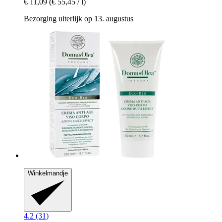
€ 11,09
(€ 55,45 / l)
Bezorging uiterlijk op 13. augustus
Winkelmandje
4.2 (31)