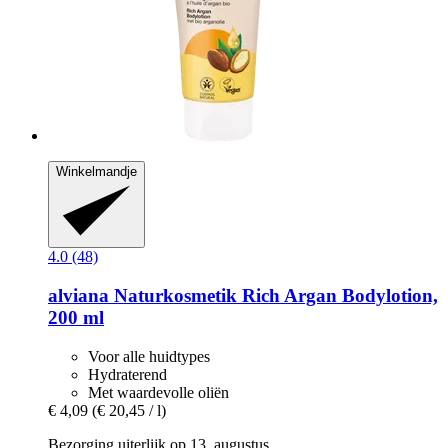
Winkelmandje
4.0 (48)
alviana Naturkosmetik
Rich Argan Bodylotion,
200 ml
Voor alle huidtypes
Hydraterend
Met waardevolle oliën
€ 4,09
(€ 20,45 / l)
Bezorging uiterlijk op 13. augustus