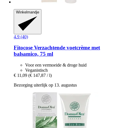
Winkelmandje
4.9 (40)
Fitocose
Verzachtende voetcrème met
balsamico, 75 ml
Voor een vermoeide & droge huid
Veganistisch
€ 11,09
(€ 147,87 / l)
Bezorging uiterlijk op 13. augustus