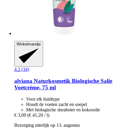
Winkelmandje
4.2 (34)
alviana Naturkosmetik
Biologische Salie
Voetcrème, 75 ml
Voor elk huidtype
Houdt de voeten zacht en soepel
Met biologische sheaboter en kokosolie
€ 3,09
(€ 41,20 / l)
Bezorging uiterlijk op 13. augustus