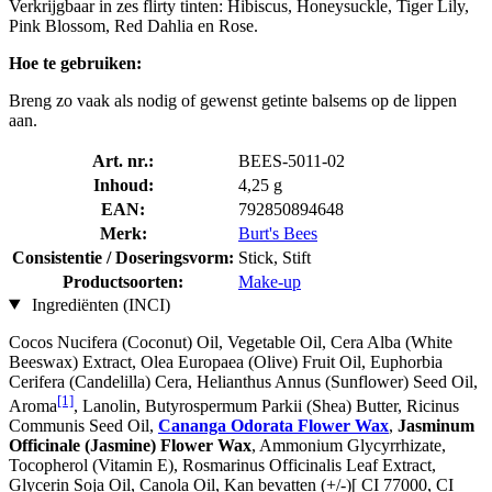
Verkrijgbaar in zes flirty tinten: Hibiscus, Honeysuckle, Tiger Lily,
Pink Blossom, Red Dahlia en Rose.
Hoe te gebruiken:
Breng zo vaak als nodig of gewenst getinte balsems op de lippen
aan.
Art. nr.:
BEES-5011-02
Inhoud:
4,25 g
EAN:
792850894648
Merk:
Burt's Bees
Consistentie / Doseringsvorm:
Stick, Stift
Productsoorten:
Make-up
Ingrediënten (INCI)
Cocos Nucifera (Coconut) Oil, Vegetable Oil, Cera Alba (White
Beeswax) Extract, Olea Europaea (Olive) Fruit Oil, Euphorbia
Cerifera (Candelilla) Cera, Helianthus Annus (Sunflower) Seed Oil,
[1]
Aroma
, Lanolin, Butyrospermum Parkii (Shea) Butter, Ricinus
Communis Seed Oil,
Cananga Odorata Flower Wax
,
Jasminum
Officinale (Jasmine) Flower Wax
, Ammonium Glycyrrhizate,
Tocopherol (Vitamin E), Rosmarinus Officinalis Leaf Extract,
Glycerin Soja Oil, Canola Oil, Kan bevatten (+/-)[ CI 77000, CI