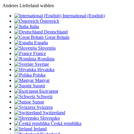
Anderes Lieferland wählen
International (English)
Österreich
Italia
Deutschland
Great Britain
España
Slovenija
France
România
Sverige
Hrvatska
Polska
Magyar
Suomi
България
Schweiz
Suisse
Svizzera
Switzerland
Slovensko
Česká republika
Ireland