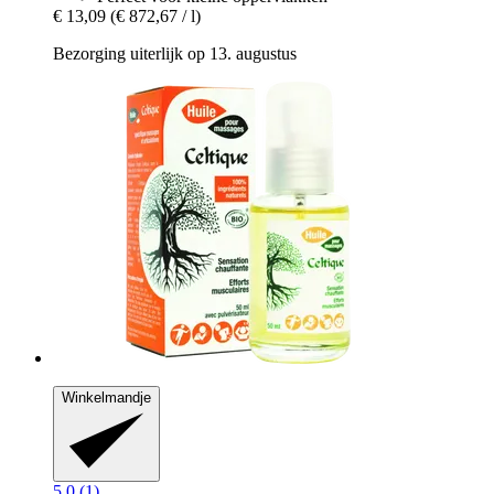
€ 13,09
(€ 872,67 / l)
Bezorging uiterlijk op 13. augustus
Winkelmandje
5.0 (1)