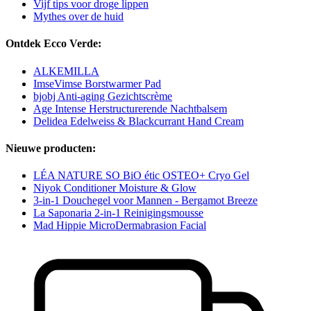
Vijf tips voor droge lippen
Mythes over de huid
Ontdek Ecco Verde:
ALKEMILLA
ImseVimse Borstwarmer Pad
bjobj Anti-aging Gezichtscrème
Age Intense Herstructurerende Nachtbalsem
Delidea Edelweiss & Blackcurrant Hand Cream
Nieuwe producten:
LÉA NATURE SO BiO étic OSTEO+ Cryo Gel
Niyok Conditioner Moisture & Glow
3-in-1 Douchegel voor Mannen - Bergamot Breeze
La Saponaria 2-in-1 Reinigingsmousse
Mad Hippie MicroDermabrasion Facial