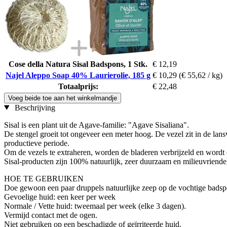
Cose della Natura Sisal Badspons, 1 Stk.
€ 12,19
Najel Aleppo Soap 40% Laurierolie, 185 g
€ 10,29
(€ 55,62 / kg)
Totaalprijs:
€ 22,48
Voeg beide toe aan het winkelmandje
Beschrijving
Sisal is een plant uit de Agave-familie: "Agave Sisaliana".
De stengel groeit tot ongeveer een meter hoog. De vezel zit in de lans
productieve periode.
Om de vezels te extraheren, worden de bladeren verbrijzeld en wordt
Sisal-producten zijn 100% natuurlijk, zeer duurzaam en milieuvriendel
HOE TE GEBRUIKEN
Doe gewoon een paar druppels natuurlijke zeep op de vochtige badspon
Gevoelige huid: een keer per week
Normale / Vette huid: tweemaal per week (elke 3 dagen).
Vermijd contact met de ogen.
Niet gebruiken op een beschadigde of geïrriteerde huid.