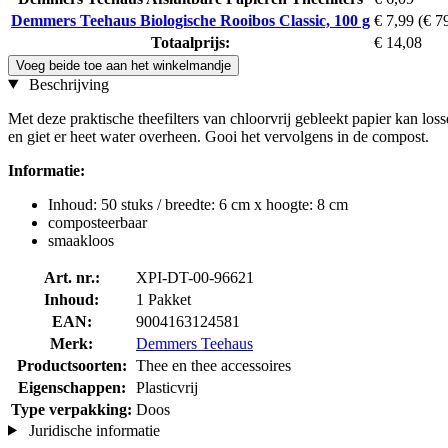
Demmers Teehaus Biologische Rooibos Classic, 100 g
€ 7,99
(€ 7
Totaalprijs:
€ 14,08
Voeg beide toe aan het winkelmandje
Beschrijving
Met deze praktische theefilters van chloorvrij gebleekt papier kan lo
en giet er heet water overheen. Gooi het vervolgens in de compost.
Informatie:
Inhoud: 50 stuks / breedte: 6 cm x hoogte: 8 cm
composteerbaar
smaakloos
Art. nr.:
XPI-DT-00-96621
Inhoud:
1 Pakket
EAN:
9004163124581
Merk:
Demmers Teehaus
Productsoorten:
Thee en thee accessoires
Eigenschappen:
Plasticvrij
Type verpakking:
Doos
Juridische informatie