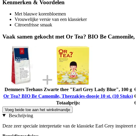
Kenmerken & Voordelen
Met blauwe korenbloemen
Vrouwelijke versie van een klassieker
Citroenfrisse smaak
Vaak samen gekocht met Or Tea? BIO Be Camomile, Th
Demmers Teehaus Zwarte thee "Earl Grey Lady Blue", 100 g
Or Tea? BIO Be Camomile, Theezakjes-doosje 10 st. (10 Stuks)
Totaalprijs:
Voeg beide toe aan het winkelmandje
Beschrijving
Deze zeer speciale interpretatie van de klassieke Earl Grey inspireer