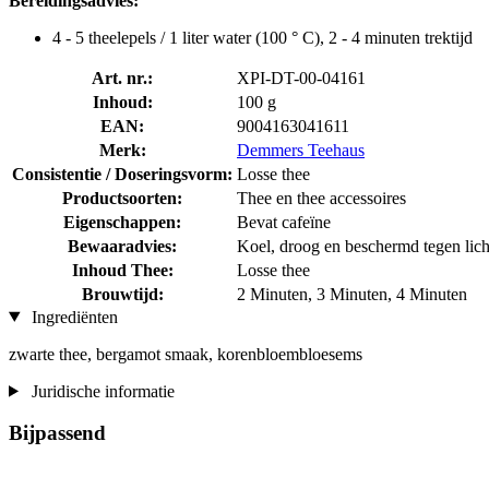
Bereidingsadvies:
4 - 5 theelepels / 1 liter water (100 ° C), 2 - 4 minuten trektijd
Art. nr.:
XPI-DT-00-04161
Inhoud:
100 g
EAN:
9004163041611
Merk:
Demmers Teehaus
Consistentie / Doseringsvorm:
Losse thee
Productsoorten:
Thee en thee accessoires
Eigenschappen:
Bevat cafeïne
Bewaaradvies:
Koel, droog en beschermd tegen lic
Inhoud Thee:
Losse thee
Brouwtijd:
2 Minuten, 3 Minuten, 4 Minuten
Ingrediënten
zwarte thee, bergamot smaak, korenbloembloesems
Juridische informatie
Bijpassend