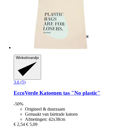
Winkelmandje
3.6 (5)
EccoVerde
Katoenen tas "No plastic"
-50%
Origineel & duurzaam
Gemaakt van fairtrade katoen
Afmetingen: 42x38cm
€ 2,54
€ 5,09