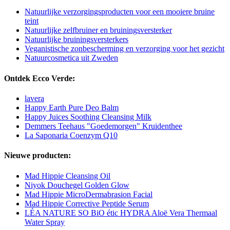
Natuurlijke verzorgingsproducten voor een mooiere bruine
teint
Natuurlijke zelfbruiner en bruiningsversterker
Natuurlijke bruiningsversterkers
Veganistische zonbescherming en verzorging voor het gezicht
Natuurcosmetica uit Zweden
Ontdek Ecco Verde:
lavera
Happy Earth Pure Deo Balm
Happy Juices Soothing Cleansing Milk
Demmers Teehaus "Goedemorgen" Kruidenthee
La Saponaria Coenzym Q10
Nieuwe producten:
Mad Hippie Cleansing Oil
Niyok Douchegel Golden Glow
Mad Hippie MicroDermabrasion Facial
Mad Hippie Corrective Peptide Serum
LÉA NATURE SO BiO étic HYDRA Aloë Vera Thermaal
Water Spray