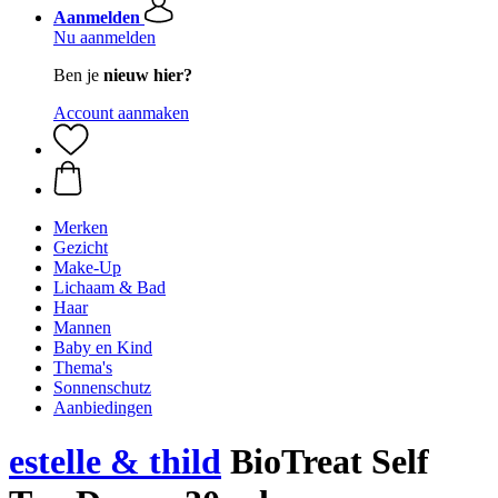
Aanmelden
Nu aanmelden
Ben je
nieuw hier?
Account aanmaken
Merken
Gezicht
Make-Up
Lichaam & Bad
Haar
Mannen
Baby en Kind
Thema's
Sonnenschutz
Aanbiedingen
estelle & thild
BioTreat Self