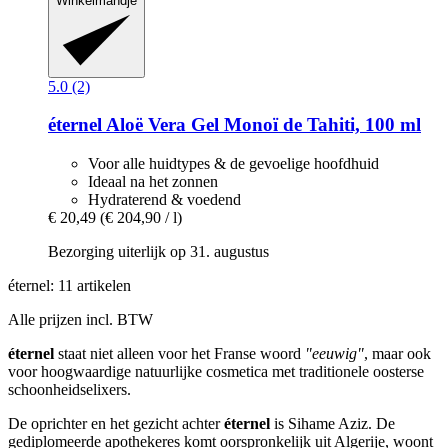
Winkelmandje
5.0 (2)
éternel
Aloë Vera Gel Monoï de Tahiti, 100 ml
Voor alle huidtypes & de gevoelige hoofdhuid
Ideaal na het zonnen
Hydraterend & voedend
€ 20,49
(€ 204,90 / l)
Bezorging uiterlijk op 31. augustus
éternel: 11 artikelen
Alle prijzen incl. BTW
éternel
staat niet alleen voor het Franse woord
"eeuwig"
, maar ook
voor hoogwaardige natuurlijke cosmetica met traditionele oosterse
schoonheidselixers.
De oprichter en het gezicht achter
éternel
is Sihame Aziz. De
gediplomeerde apothekeres komt oorspronkelijk uit Algerije, woont