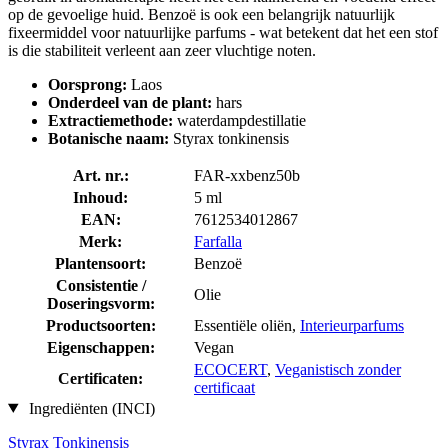
op de gevoelige huid. Benzoë is ook een belangrijk natuurlijk
fixeermiddel voor natuurlijke parfums - wat betekent dat het een stof
is die stabiliteit verleent aan zeer vluchtige noten.
Oorsprong:
Laos
Onderdeel van de plant:
hars
Extractiemethode:
waterdampdestillatie
Botanische naam:
Styrax tonkinensis
Art. nr.:
FAR-xxbenz50b
Inhoud:
5 ml
EAN:
7612534012867
Merk:
Farfalla
Plantensoort:
Benzoë
Consistentie /
Olie
Doseringsvorm:
Productsoorten:
Essentiële oliën,
Interieurparfums
Eigenschappen:
Vegan
ECOCERT
,
Veganistisch zonder
Certificaten:
certificaat
Ingrediënten (INCI)
Styrax Tonkinensis