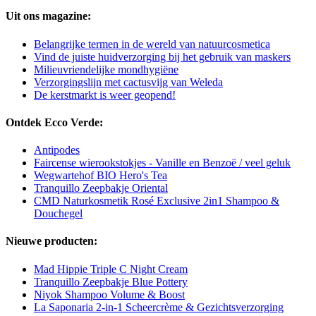
Uit ons magazine:
Belangrijke termen in de wereld van natuurcosmetica
Vind de juiste huidverzorging bij het gebruik van maskers
Milieuvriendelijke mondhygiëne
Verzorgingslijn met cactusvijg van Weleda
De kerstmarkt is weer geopend!
Ontdek Ecco Verde:
Antipodes
Faircense wierookstokjes - Vanille en Benzoë / veel geluk
Wegwartehof BIO Hero's Tea
Tranquillo Zeepbakje Oriental
CMD Naturkosmetik Rosé Exclusive 2in1 Shampoo &
Douchegel
Nieuwe producten:
Mad Hippie Triple C Night Cream
Tranquillo Zeepbakje Blue Pottery
Niyok Shampoo Volume & Boost
La Saponaria 2-in-1 Scheercrème & Gezichtsverzorging