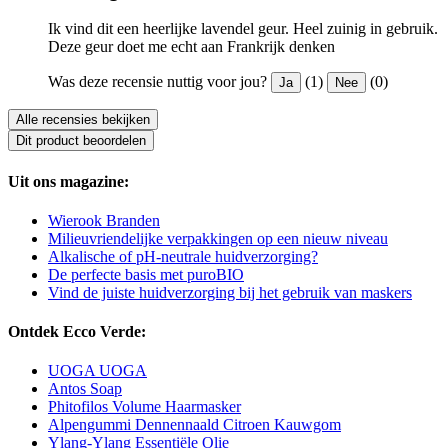
Ik vind dit een heerlijke lavendel geur. Heel zuinig in gebruik.
Deze geur doet me echt aan Frankrijk denken ️
Was deze recensie nuttig voor jou?
(1)
(0)
Ja
Nee
Alle recensies bekijken
Dit product beoordelen
Uit ons magazine:
Wierook Branden
Milieuvriendelijke verpakkingen op een nieuw niveau
Alkalische of pH-neutrale huidverzorging?
De perfecte basis met puroBIO
Vind de juiste huidverzorging bij het gebruik van maskers
Ontdek Ecco Verde:
UOGA UOGA
Antos Soap
Phitofilos Volume Haarmasker
Alpengummi Dennennaald Citroen Kauwgom
Ylang-Ylang Essentiële Olie