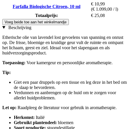
€ 10,99
Farfalla Biologische Citroen, 10 ml
(€ 1.099,00 / l)
Totaalprijs:
€ 25,08
Voeg beide toe aan het winkelmandje
Beschrijving
Etherische olie van lavendel lost gevoelens van spanning en onrust
op. De frisse, bloemige en kruidige geur vult de ruimte en ontspant
het lichaam, geest en ziel. Ideaal voor het slapengaan en als
huidverzorgingsproduct.
Toepassing:
Voor kamergeur en persoonlijke aromatherapie.
Tip:
Giet een paar druppels op een tissue en leg deze in het bed om
de slaap te bevorderen.
Verdunnen en aanbrengen op de huid om te zorgen voor
allerlei huidproblemen.
Let op:
Raadpleeg de literatuur voor gebruik in aromatherapie.
Herkomst:
Italië
Gebruikt plantendeel:
bloemen
Soort productie:
stoomdestillatie