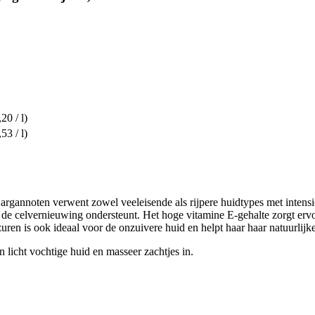
20 / l)
53 / l)
rgannoten verwent zowel veeleisende als rijpere huidtypes met intensi
et de celvernieuwing ondersteunt. Het hoge vitamine E-gehalte zorgt er
ren is ook ideaal voor de onzuivere huid en helpt haar haar natuurlijke
 licht vochtige huid en masseer zachtjes in.