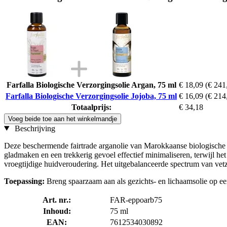
Farfalla Biologische Verzorgingsolie Argan, 75 ml
€ 18,09
(€ 241,
Farfalla Biologische Verzorgingsolie Jojoba, 75 ml
€ 16,09
(€ 214,
Totaalprijs:
€ 34,18
Voeg beide toe aan het winkelmandje
Beschrijving
Deze beschermende fairtrade arganolie van Marokkaanse biologische a
gladmaken en een trekkerig gevoel effectief minimaliseren, terwijl h
vroegtijdige huidveroudering. Het uitgebalanceerde spectrum van vetzu
Toepassing:
Breng spaarzaam aan als gezichts- en lichaamsolie op een
Art. nr.:
FAR-eppoarb75
Inhoud:
75 ml
EAN:
7612534030892