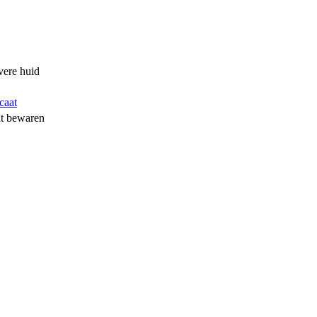
vere huid
caat
ht bewaren