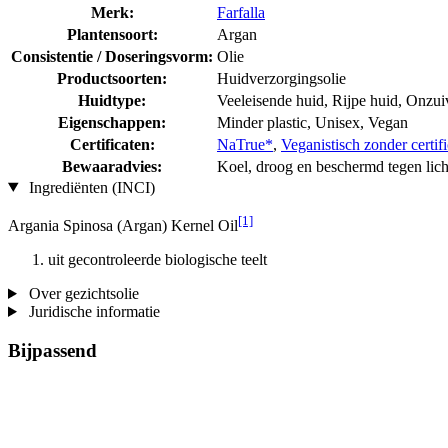
Merk:
Farfalla
Plantensoort:
Argan
Consistentie / Doseringsvorm:
Olie
Productsoorten:
Huidverzorgingsolie
Huidtype:
Veeleisende huid, Rijpe huid, Onzui
Eigenschappen:
Minder plastic, Unisex, Vegan
Certificaten:
NaTrue*
,
Veganistisch zonder certifi
Bewaaradvies:
Koel, droog en beschermd tegen lic
Ingrediënten (INCI)
[1]
Argania Spinosa (Argan) Kernel Oil
uit gecontroleerde biologische teelt
Over gezichtsolie
Juridische informatie
Bijpassend