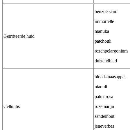
benzoë siam
immortelle
manuka
Geïrriteerde huid
patchouli
rozenpelargonium
duizendblad
bloedsinaasappel
niaouli
palmarosa
Cellulitis
rozemarijn
sandelhout
jeneverbes