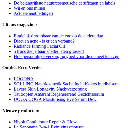
De belangrijkste natuurcosmetische certificaten en labels
Wij en ons milieu
Actuele aanbiedingen
Uit ons magazine:
Eindelijk droomhaar van de ene op de andere dag!
Dieet en acne - is er een verband?
Radiance Firming Facial Oil
5 trucs die je haar sneller laten groeien!
Hoe persoonlijke verzorging goed voor de planeet kan zijn
Ontdek Ecco Verde:
LOGONA
SOLLING Naturkosmetik Sacha Inchi Kokos huidbalsem
Lavera Skin Longevity Nachtverzorging
Tautropfen Amarant Regenererend Gezichtsserum
UOGA UOGA Moisturising Eye Serum Dew
Nieuwe producten:
Niyok Conditioner Repair & Glow
La Saponaria 2-in-1 Reinigingsmousse