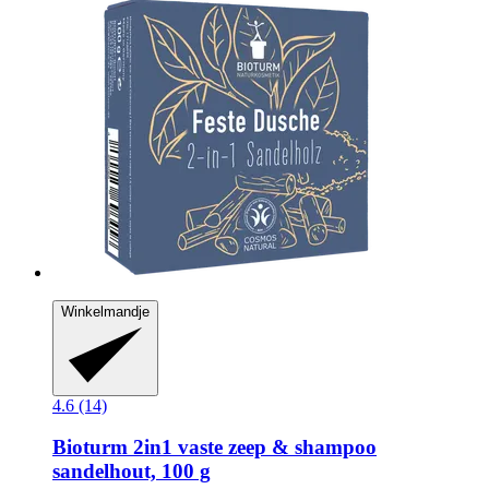
Winkelmandje
4.6 (14)
Bioturm
2in1 vaste zeep & shampoo
sandelhout, 100 g