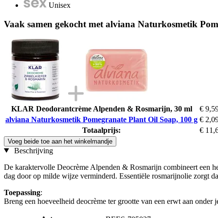
Unisex
Vaak samen gekocht met alviana Naturkosmetik Pome
KLAR Deodorantcrème Alpenden & Rosmarijn, 30 ml
€ 9,5
alviana Naturkosmetik Pomegranate Plant Oil Soap, 100 g
€ 2,0
Totaalprijs:
€ 11,
Voeg beide toe aan het winkelmandje
Beschrijving
De karaktervolle Deocrème Alpenden & Rosmarijn combineert een her
dag door op milde wijze verminderd. Essentiële rosmarijnolie zorgt daa
Toepassing
:
Breng een hoeveelheid deocrème ter grootte van een erwt aan onder je