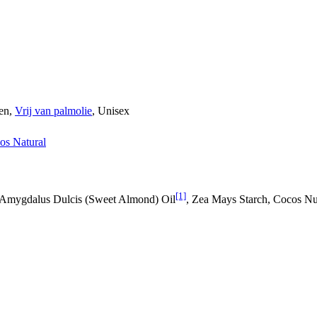
ten,
Vrij van palmolie
, Unisex
s Natural
[1]
 Amygdalus Dulcis (Sweet Almond) Oil
, Zea Mays Starch, Cocos Nu