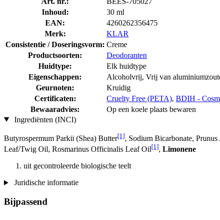
Art. nr.:
BEES-705027
Inhoud:
30 ml
EAN:
4260262356475
Merk:
KLAR
Consistentie / Doseringsvorm:
Creme
Productsoorten:
Deodoranten
Huidtype:
Elk huidtype
Eigenschappen:
Alcoholvrij, Vrij van aluminiumzou
Geurnoten:
Kruidig
Certificaten:
Cruelty Free (PETA)
,
BDIH - Cosmo
Bewaaradvies:
Op een koele plaats bewaren
Ingrediënten (INCI)
[1]
Butyrospermum Parkii (Shea) Butter
, Sodium Bicarbonate, Prunus
[1]
Leaf/Twig Oil, Rosmarinus Officinalis Leaf Oil
,
Limonene
uit gecontroleerde biologische teelt
Juridische informatie
Bijpassend