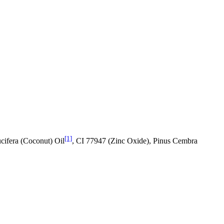
[1]
cifera (Coconut) Oil
, CI 77947 (Zinc Oxide), Pinus Cembra