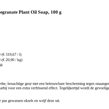
granate Plant Oil Soap, 100 g
9
(€ 319,67 / l)
9
(€ 20,90 / kg)
68
be, bosachtige geur met een betrouwbare bescherming tegen onaangen
rbij voor een extra verfrissend effect. Tegelijkertijd wordt de gevoelig
 pas gewassen oksels en wrijf deze uit.