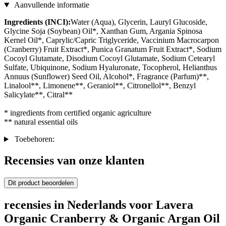
Aanvullende informatie
Ingredients (INCI):
Water (Aqua), Glycerin, Lauryl Glucoside,
Glycine Soja (Soybean) Oil*, Xanthan Gum, Argania Spinosa
Kernel Oil*, Caprylic/Capric Triglyceride, Vaccinium Macrocarpon
(Cranberry) Fruit Extract*, Punica Granatum Fruit Extract*, Sodium
Cocoyl Glutamate, Disodium Cocoyl Glutamate, Sodium Cetearyl
Sulfate, Ubiquinone, Sodium Hyaluronate, Tocopherol, Helianthus
Annuus (Sunflower) Seed Oil, Alcohol*, Fragrance (Parfum)**,
Linalool**, Limonene**, Geraniol**, Citronellol**, Benzyl
Salicylate**, Citral**
* ingredients from certified organic agriculture
** natural essential oils
Toebehoren:
Recensies van onze klanten
Dit product beoordelen
recensies in Nederlands voor Lavera
Organic Cranberry & Organic Argan Oil