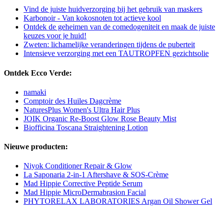
Vind de juiste huidverzorging bij het gebruik van maskers
Karbonoir - Van kokosnoten tot actieve kool
Ontdek de geheimen van de comedogeniteit en maak de juiste
keuzes voor je huid!
Zweten: lichamelijke veranderingen tijdens de puberteit
Intensieve verzorging met een TAUTROPFEN gezichtsolie
Ontdek Ecco Verde:
namaki
Comptoir des Huiles Dagcrème
NaturesPlus Women's Ultra Hair Plus
JOIK Organic Re-Boost Glow Rose Beauty Mist
Biofficina Toscana Straightening Lotion
Nieuwe producten:
Niyok Conditioner Repair & Glow
La Saponaria 2-in-1 Aftershave & SOS-Crème
Mad Hippie Corrective Peptide Serum
Mad Hippie MicroDermabrasion Facial
PHYTORELAX LABORATORIES Argan Oil Shower Gel