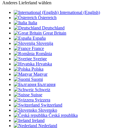
Anderes Lieferland wählen
International (English)
Österreich
Italia
Deutschland
Great Britain
España
Slovenija
France
România
Sverige
Hrvatska
Polska
Magyar
Suomi
България
Schweiz
Suisse
Svizzera
Switzerland
Slovensko
Česká republika
Ireland
Nederland