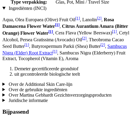
Type verpakking:
Glas, Pot, Mini / Travel Size
Ingrediënten (INCI)
[1]
[2]
Aqua, Olea Europaea (Olive) Fruit Oil
, Lanolin
,
Rosa
[1]
Damascena Flower Water
,
Citrus Aurantium Amara (Bitter
[1]
[1]
Orange) Flower Water
, Cera Flava (Yellow Beeswax)
, Cetyl
[2]
Alcohol, Persea Gratissima (Avocado) Oil
, Theobroma Cacao
[1]
[2]
Seed Butter
, Butyrospermum Parkii (Shea) Butter
,
Sambucus
[1]
Nigra (Elder) Root Extract
, Sambucus Nigra (Elderberry) Fruit
Extract, Tocopherol (Vitamin E), Aroma
Demeter gecertificeerde grondstof
uit gecontroleerde biologische teelt
Over de Additional Skin Care-lijn
Over de gebruikte ingrediënten
Over Martina Gebhardt Gezichtsverzorgingsproducten
Juridische informatie
Bijpassend