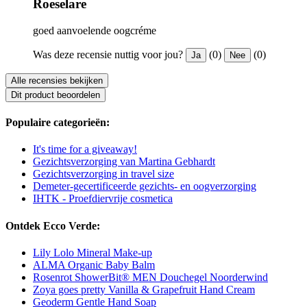
Roeselare
goed aanvoelende oogcréme
Was deze recensie nuttig voor jou?
(0)
(0)
Ja
Nee
Alle recensies bekijken
Dit product beoordelen
Populaire categorieën:
It's time for a giveaway!
Gezichtsverzorging van Martina Gebhardt
Gezichtsverzorging in travel size
Demeter-gecertificeerde gezichts- en oogverzorging
IHTK - Proefdiervrije cosmetica
Ontdek Ecco Verde:
Lily Lolo Mineral Make-up
ALMA Organic Baby Balm
Rosenrot ShowerBit® MEN Douchegel Noorderwind
Zoya goes pretty Vanilla & Grapefruit Hand Cream
Geoderm Gentle Hand Soap