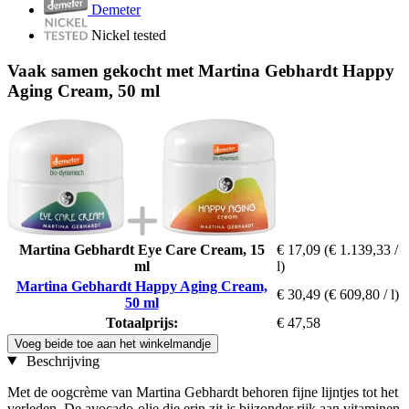
Demeter
Nickel tested
Vaak samen gekocht met Martina Gebhardt Happy
Aging Cream, 50 ml
Martina Gebhardt Eye Care Cream, 15
€ 17,09
(€ 1.139,33 /
ml
l)
Martina Gebhardt Happy Aging Cream,
€ 30,49
(€ 609,80 / l)
50 ml
Totaalprijs:
€ 47,58
Voeg beide toe aan het winkelmandje
Beschrijving
Met de oogcrème van Martina Gebhardt behoren fijne lijntjes tot het
verleden. De avocado-olie die erin zit is bijzonder rijk aan vitaminen