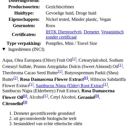
Doseringsvorm:
Productsoorten:
Gezichtscrèmes
Huidtype:
Gevoelige huid, Droge huid
Eigenschappen:
Nickel tested, Minder plastic, Vegan
Geurnoten:
Roos
IHTK Dierproefvrij
,
Demeter
,
Veganistisch
Certificaten:
zonder certificaat
Type verpakking:
Pompfles, Mini / Travel Size
Ingrediënten (INCI)
[1]
Aqua, Olea Europaea (Olive) Fruit Oil
, Cetearylalcohol, Sodium
[1]
Cetearyl Sulfate, Prunus Amygdalus Dulcis (Sweet Almond) Oil
,
[1]
Theobroma Cacao Seed Butter
, Butyrospermum Parkii (Shea)
[2]
[1]
Butter
,
Rosa Damascena Flower Extract
, Hibiscus Sabdariffa
[1]
[1]
Flower Extract
,
Sambucus Nigra (Elder) Root Extract
,
Sambucus Nigra (Elderberry) Fruit Extract,
Rosa Damascena
[1]
[1]
[3]
Flower Oil
, Alcohol
, Cetyl Alcohol,
Geraniol
,
[3]
Citronellol
Demeter gecertificeerde grondstof
uit gecontroleerde biologische teelt
bestanddeel van echte etherische oliën