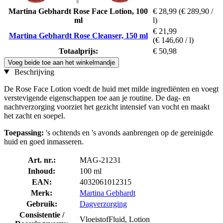
Martina Gebhardt Rose Face Lotion, 100
€ 28,99
(€ 289,90 /
ml
l)
€ 21,99
Martina Gebhardt Rose Cleanser, 150 ml
(€ 146,60 / l)
Totaalprijs:
€ 50,98
Voeg beide toe aan het winkelmandje
Beschrijving
De Rose Face Lotion voedt de huid met milde ingrediënten en voegt
verstevigende eigenschappen toe aan je routine. De dag- en
nachtverzorging voorziet het gezicht intensief van vocht en maakt
het zacht en soepel.
Toepassing:
's ochtends en 's avonds aanbrengen op de gereinigde
huid en goed inmasseren.
Art. nr.:
MAG-21231
Inhoud:
100 ml
EAN:
4032061012315
Merk:
Martina Gebhardt
Gebruik:
Dagverzorging
Consistentie /
VloeistofFluid, Lotion