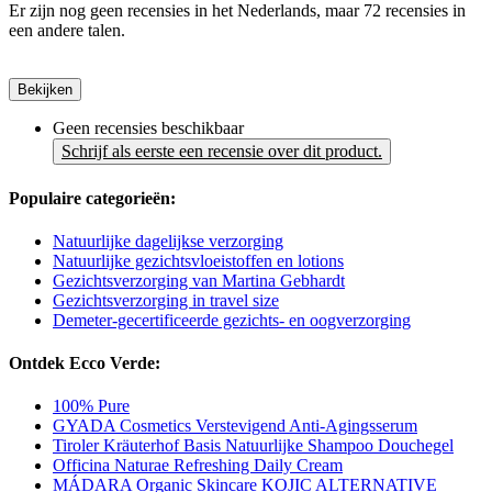
Er zijn nog geen recensies in het Nederlands, maar 72 recensies in
een andere talen.
Bekijken
Geen recensies beschikbaar
Schrijf als eerste een recensie over dit product.
Populaire categorieën:
Natuurlijke dagelijkse verzorging
Natuurlijke gezichtsvloeistoffen en lotions
Gezichtsverzorging van Martina Gebhardt
Gezichtsverzorging in travel size
Demeter-gecertificeerde gezichts- en oogverzorging
Ontdek Ecco Verde:
100% Pure
GYADA Cosmetics Verstevigend Anti-Agingsserum
Tiroler Kräuterhof Basis Natuurlijke Shampoo Douchegel
Officina Naturae Refreshing Daily Cream
MÁDARA Organic Skincare KOJIC ALTERNATIVE