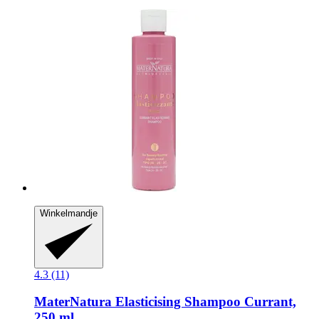
Winkelmandje
4.3 (11)
MaterNatura
Elasticising Shampoo Currant,
250 ml