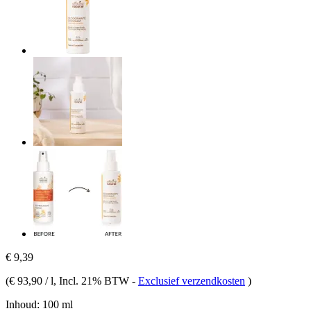
€ 9,39
(
€ 93,90 / l
, Incl. 21% BTW
-
Exclusief verzendkosten
)
Inhoud:
100 ml