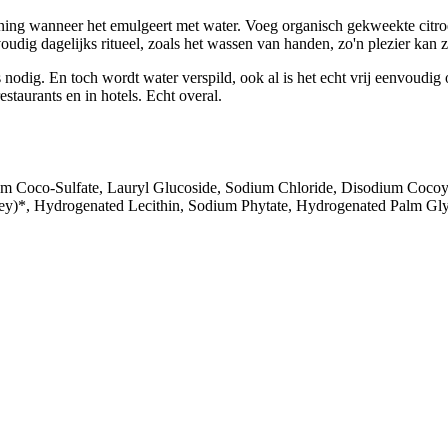
ning wanneer het emulgeert met water. Voeg organisch gekweekte citroene
udig dagelijks ritueel, zoals het wassen van handen, zo'n plezier kan z
ks nodig. En toch wordt water verspild, ook al is het echt vrij eenvou
staurants en in hotels. Echt overal.
m Coco-Sulfate, Lauryl Glucoside, Sodium Chloride, Disodium Cocoyl
)*, Hydrogenated Lecithin, Sodium Phytate, Hydrogenated Palm Glyce