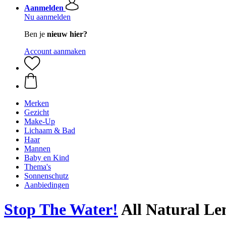
Aanmelden
Nu aanmelden
Ben je
nieuw hier?
Account aanmaken
Merken
Gezicht
Make-Up
Lichaam & Bad
Haar
Mannen
Baby en Kind
Thema's
Sonnenschutz
Aanbiedingen
Stop The Water!
All Natural L