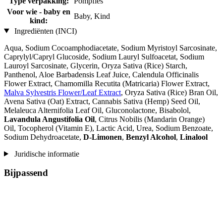
Type verpakking:
Pompfles
Voor wie - baby en
Baby, Kind
kind:
Ingrediënten (INCI)
Aqua, Sodium Cocoamphodiacetate, Sodium Myristoyl Sarcosinate,
Caprylyl/Capryl Glucoside, Sodium Lauryl Sulfoacetat, Sodium
Lauroyl Sarcosinate, Glycerin, Oryza Sativa (Rice) Starch,
Panthenol, Aloe Barbadensis Leaf Juice, Calendula Officinalis
Flower Extract, Chamomilla Recutita (Matricaria) Flower Extract,
Malva Sylvestris Flower/Leaf Extract
, Oryza Sativa (Rice) Bran Oil,
Avena Sativa (Oat) Extract, Cannabis Sativa (Hemp) Seed Oil,
Melaleuca Alternifolia Leaf Oil, Gluconolactone, Bisabolol,
Lavandula Angustifolia Oil
, Citrus Nobilis (Mandarin Orange)
Oil, Tocopherol (Vitamin E), Lactic Acid, Urea, Sodium Benzoate,
Sodium Dehydroacetate,
D-Limonen
,
Benzyl Alcohol
,
Linalool
Juridische informatie
Bijpassend