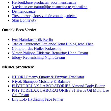
Herbruikbare producten voor menstruatie
3 redenen om natuurlijke cosmetica te gebruiken
De menopauze
Tips om zorgeloos van de zon te genieten
Skin Longevity
Ontdek Ecco Verde:
i+m Naturkosmetik Berlin
Tiroler Kräuterhof Stralende Teint Biologische Thee
Comptoir des Huiles Kokosolie
Victor Philippe Eliderma Repairing Hand Cream
trilogy Replenishing Night Cream
Nieuwe producten:
NUORI Creamy Quartz & Enzyme Exfoliator
Niyok Shampoo Moisture & Balance
PHYTORELAX LABORATORIES Almond Body Butter
PHYTORELAX LABORATORIES 31 Herbs Oil Multi-Use
Gel Cream
Lily Lolo Hydrating Face Primer