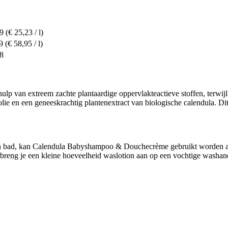
09
(€ 25,23 / l)
9
(€ 58,95 / l)
88
ehulp van extreem zachte plantaardige oppervlakteactieve stoffen, terwijl
olie en een geneeskrachtig plantenextract van biologische calendula. D
f in bad, kan Calendula Babyshampoo & Douchecrème gebruikt worden a
, breng je een kleine hoeveelheid waslotion aan op een vochtige washan