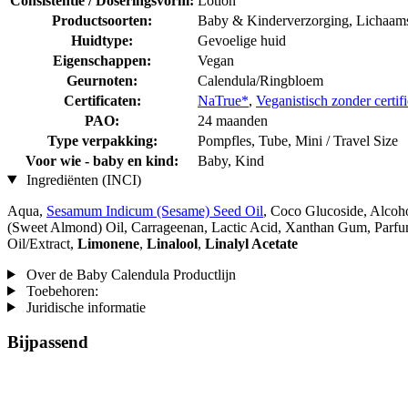
Consistentie / Doseringsvorm:
Lotion
Productsoorten:
Baby & Kinderverzorging, Lichaams
Huidtype:
Gevoelige huid
Eigenschappen:
Vegan
Geurnoten:
Calendula/Ringbloem
Certificaten:
NaTrue*
,
Veganistisch zonder certifi
PAO:
24 maanden
Type verpakking:
Pompfles, Tube, Mini / Travel Size
Voor wie - baby en kind:
Baby, Kind
Ingrediënten (INCI)
Aqua,
Sesamum Indicum (Sesame) Seed Oil
, Coco Glucoside, Alcoh
(Sweet Almond) Oil, Carrageenan, Lactic Acid, Xanthan Gum, Parf
Oil/Extract,
Limonene
,
Linalool
,
Linalyl Acetate
Over de Baby Calendula Productlijn
Toebehoren:
Juridische informatie
Bijpassend