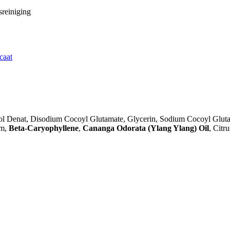
reiniging
caat
ol Denat, Disodium Cocoyl Glutamate, Glycerin, Sodium Cocoyl Glutam
um,
Beta-Caryophyllene
,
Cananga Odorata (Ylang Ylang) Oil
, Citr