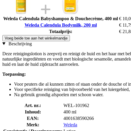
Weleda Calendula Babyshampoo & Douchecrème, 400 ml
€ 10,
Weleda Calendula Bodymilk, 200 ml
€ 11,7
Totaalprijs:
€ 21,
Voeg beide toe aan het winkelmandje
Beschrijving
Deze reinigingslotion is zeepvrij en reinigt de huid en het haar met b
natuurlijke ingrediënten en voedt met biologische sesamolie, amandel
huid en laat de huid zijdezacht aanvoelen.
Toepassing:
Voor peuters die al kunnen zitten of staan onder de douche o
Voor specifieke reiniging van bijvoorbeeld van het luiergebied
Na gebruik grondig afspoelen met schoon water.
Art. nr.:
WEL-101962
Inhoud:
400 ml
EAN:
4001638590266
Merk:
Weleda