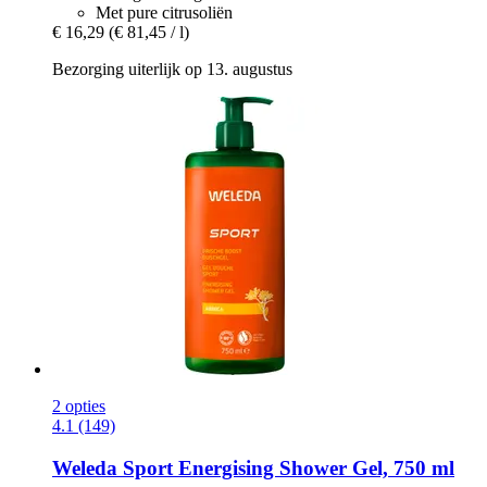
Met pure citrusoliën
€ 16,29
(€ 81,45 / l)
Bezorging uiterlijk op 13. augustus
2 opties
4.1 (149)
Weleda
Sport Energising Shower Gel, 750 ml