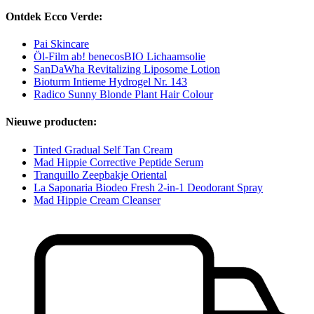
Ontdek Ecco Verde:
Pai Skincare
Öl-Film ab! benecosBIO Lichaamsolie
SanDaWha Revitalizing Liposome Lotion
Bioturm Intieme Hydrogel Nr. 143
Radico Sunny Blonde Plant Hair Colour
Nieuwe producten:
Tinted Gradual Self Tan Cream
Mad Hippie Corrective Peptide Serum
Tranquillo Zeepbakje Oriental
La Saponaria Biodeo Fresh 2-in-1 Deodorant Spray
Mad Hippie Cream Cleanser