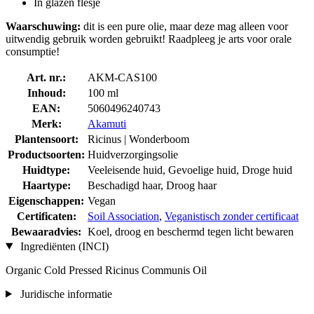
In glazen flesje
Waarschuwing:
dit is een pure olie, maar deze mag alleen voor
uitwendig gebruik worden gebruikt! Raadpleeg je arts voor orale
consumptie!
Art. nr.:
AKM-CAS100
Inhoud:
100 ml
EAN:
5060496240743
Merk:
Akamuti
Plantensoort:
Ricinus | Wonderboom
Productsoorten:
Huidverzorgingsolie
Huidtype:
Veeleisende huid, Gevoelige huid, Droge huid
Haartype:
Beschadigd haar, Droog haar
Eigenschappen:
Vegan
Certificaten:
Soil Association
,
Veganistisch zonder certificaat
Bewaaradvies:
Koel, droog en beschermd tegen licht bewaren
Ingrediënten (INCI)
Organic Cold Pressed Ricinus Communis Oil
Juridische informatie