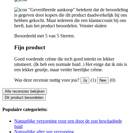
"Geverifieerde aankoop" betekent dat de beoordeling
is gegeven door kopers die dit product daadwerkelijk bij ons
hebben gekocht. Maar iedereen die een klantaccount bij ons
heeft, kan het product beoordelen.
Venster sluiten
Beoordeeld met 5 van 5 Sterren.
Fijn product
Goed voedende crème die toch goed intrekt en lekker
uitsmeert. (Ik heb een normale huid. ) Het enige dat ik mis is
een lekker geurtje, maar verder heerlijke crème.
Was deze recensie nuttig voor jou?
(1)
(0)
Ja
Nee
Alle recensies bekijken
Dit product beoordelen
Populaire categorieën:
Natuurlijke verzorging voor een door de zon beschadigde
huid
Natuurlijke after sun verzorging