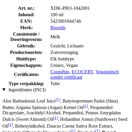
Art. nr.:
XDK-PRO-1842001
Inhoud:
100 ml
EAN:
5425001844746
Merk:
Biosolis
Consistentie /
Melk
Doseringsvorm:
Gebruik:
Gezicht, Lichaam
Productsoorten:
Zonverzorging
Huidtype:
Elk huidtype
Eigenschappen:
Unisex, Vegan
Cosmébio
,
ECOCERT
,
Veganistisch
Certificaten:
zonder certificaat
Type verpakking:
Tube
Ingrediënten (INCI)
[1]
Aloe Barbadensis Leaf Juice
, Butyrospermum Parkii (Shea)
[1]
Butter, Argania Spinosa (Argan) Kernel Oil
, Propanediol
Dicaprylate, Arachidyl Alcohol, Propandiol, Prunus Amygdalus
[1]
Dulcis (Sweet Almond) Oil
, Helianthus Annus (Sunflower) Seed
[1]
Oil
, Behenylalkohol, Daucus Carota Sativa Root Extract,
[1]
[1]