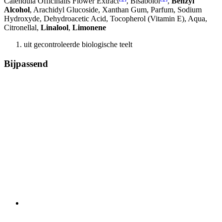
Calendula Officinalis Flower Extract
, Bisabolol
,
Benzyl
Alcohol
, Arachidyl Glucoside, Xanthan Gum, Parfum, Sodium
Hydroxyde, Dehydroacetic Acid, Tocopherol (Vitamin E), Aqua,
Citronellal,
Linalool
,
Limonene
uit gecontroleerde biologische teelt
Bijpassend