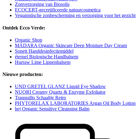
Zonverzorging van Biosolis
ECOCERT-gecertificeerde natuurcosmetica
Veganistische zonbescherming en verzorging voor het gezicht
Ontdek Ecco Verde:
Organic Shop
MÁDARA Organic Skincare Deep Moisture Day Cream
Sonett Handdesinfectiemiddel
éternel Biologische Handbalsem
Hurraw Lime Lippenbalsem
Nieuwe producten:
UND GRETEL GLANZ Liquid Eye Shadow
NUORI Creamy Quartz & Enzyme Exfoliator
Tranquillo Schaaltje Retro
PHYTORELAX LABORATORIES Argan Oil Body Lotion
hej Organic Sensitive Cleansing Balm