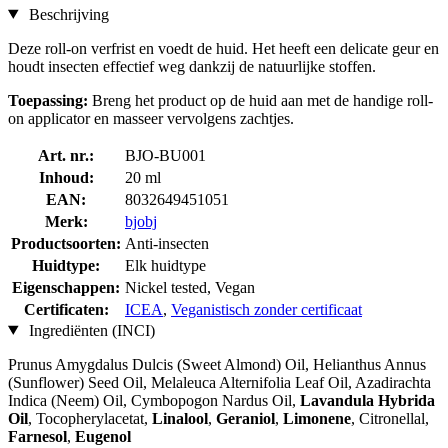
Beschrijving
Deze roll-on verfrist en voedt de huid. Het heeft een delicate geur en
houdt insecten effectief weg dankzij de natuurlijke stoffen.
Toepassing:
Breng het product op de huid aan met de handige roll-
on applicator en masseer vervolgens zachtjes.
Art. nr.:
BJO-BU001
Inhoud:
20 ml
EAN:
8032649451051
Merk:
bjobj
Productsoorten:
Anti-insecten
Huidtype:
Elk huidtype
Eigenschappen:
Nickel tested, Vegan
Certificaten:
ICEA
,
Veganistisch zonder certificaat
Ingrediënten (INCI)
Prunus Amygdalus Dulcis (Sweet Almond) Oil, Helianthus Annus
(Sunflower) Seed Oil, Melaleuca Alternifolia Leaf Oil, Azadirachta
Indica (Neem) Oil, Cymbopogon Nardus Oil,
Lavandula Hybrida
Oil
, Tocopherylacetat,
Linalool
,
Geraniol
,
Limonene
, Citronellal,
Farnesol
,
Eugenol