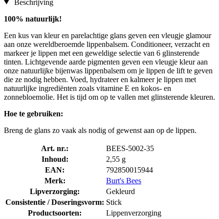
Beschrijving
100% natuurlijk!
Een kus van kleur en parelachtige glans geven een vleugje glamour
aan onze wereldberoemde lippenbalsem. Conditioneer, verzacht en
markeer je lippen met een geweldige selectie van 6 glinsterende
tinten. Lichtgevende aarde pigmenten geven een vleugje kleur aan
onze natuurlijke bijenwas lippenbalsem om je lippen de lift te geven
die ze nodig hebben. Voed, hydrateer en kalmeer je lippen met
natuurlijke ingrediënten zoals vitamine E en kokos- en
zonnebloemolie. Het is tijd om op te vallen met glinsterende kleuren.
Hoe te gebruiken:
Breng de glans zo vaak als nodig of gewenst aan op de lippen.
Art. nr.:
BEES-5002-35
Inhoud:
2,55 g
EAN:
792850015944
Merk:
Burt's Bees
Lipverzorging:
Gekleurd
Consistentie / Doseringsvorm:
Stick
Productsoorten:
Lippenverzorging