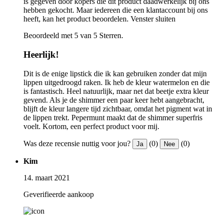
is gegeven door kopers die dit product daadwerkelijk bij ons
hebben gekocht. Maar iedereen die een klantaccount bij ons
heeft, kan het product beoordelen.
Venster sluiten
Beoordeeld met 5 van 5 Sterren.
Heerlijk!
Dit is de enige lipstick die ik kan gebruiken zonder dat mijn
lippen uitgedroogd raken. Ik heb de kleur watermelon en die
is fantastisch. Heel natuurlijk, maar net dat beetje extra kleur
gevend. Als je de shimmer een paar keer hebt aangebracht,
blijft de kleur langere tijd zichtbaar, omdat het pigment wat in
de lippen trekt. Pepermunt maakt dat de shimmer superfris
voelt. Kortom, een perfect product voor mij.
Was deze recensie nuttig voor jou?
(0)
(0)
Ja
Nee
Kim
14. maart 2021
Geverifieerde aankoop