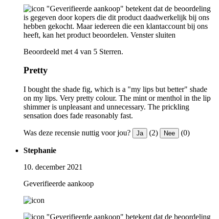
"Geverifieerde aankoop" betekent dat de beoordeling
is gegeven door kopers die dit product daadwerkelijk bij ons
hebben gekocht. Maar iedereen die een klantaccount bij ons
heeft, kan het product beoordelen.
Venster sluiten
Beoordeeld met 4 van 5 Sterren.
Pretty
I bought the shade fig, which is a "my lips but better" shade
on my lips. Very pretty colour. The mint or menthol in the lip
shimmer is unpleasant and unnecessary. The prickling
sensation does fade reasonably fast.
Was deze recensie nuttig voor jou?
(2)
(0)
Ja
Nee
Stephanie
10. december 2021
Geverifieerde aankoop
"Geverifieerde aankoop" betekent dat de beoordeling