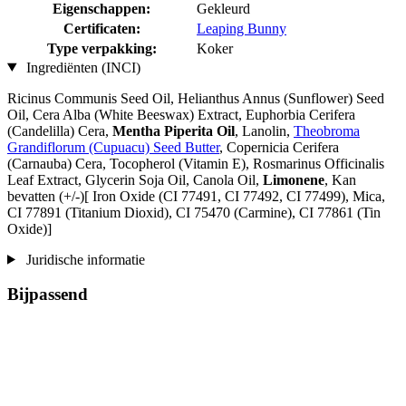
Eigenschappen:
Gekleurd
Certificaten:
Leaping Bunny
Type verpakking:
Koker
Ingrediënten (INCI)
Ricinus Communis Seed Oil, Helianthus Annus (Sunflower) Seed
Oil, Cera Alba (White Beeswax) Extract, Euphorbia Cerifera
(Candelilla) Cera,
Mentha Piperita Oil
, Lanolin,
Theobroma
Grandiflorum (Cupuacu) Seed Butter
, Copernicia Cerifera
(Carnauba) Cera, Tocopherol (Vitamin E), Rosmarinus Officinalis
Leaf Extract, Glycerin Soja Oil, Canola Oil,
Limonene
, Kan
bevatten (+/-)[ Iron Oxide (CI 77491, CI 77492, CI 77499), Mica,
CI 77891 (Titanium Dioxid), CI 75470 (Carmine), CI 77861 (Tin
Oxide)]
Juridische informatie
Bijpassend