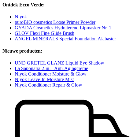
Ontdek Ecco Verde:
Niyok
puroBIO cosmetics Loose Primer Powder
GYADA Cosmetics Hydraterend Lipmasker Nr. 1
GLOV Flexi Fine Glide Brush
ANGEL MINERALS Special Foundation Alabaster
Nieuwe producten:
UND GRETEL GLANZ Liquid Eye Shadow
La Saponaria 2-in-1 Anti-Agingcrème
Niyok Conditioner Moisture & Glow
Niyok Leave-In Moisture Mist
Niyok Conditioner Repair & Glow