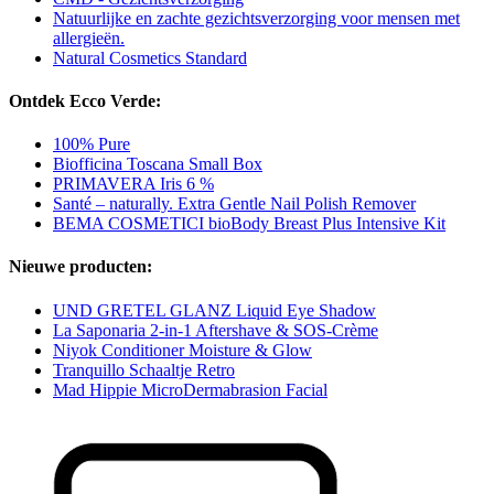
Natuurlijke en zachte gezichtsverzorging voor mensen met
allergieën.
Natural Cosmetics Standard
Ontdek Ecco Verde:
100% Pure
Biofficina Toscana Small Box
PRIMAVERA Iris 6 %
Santé – naturally. Extra Gentle Nail Polish Remover
BEMA COSMETICI bioBody Breast Plus Intensive Kit
Nieuwe producten:
UND GRETEL GLANZ Liquid Eye Shadow
La Saponaria 2-in-1 Aftershave & SOS-Crème
Niyok Conditioner Moisture & Glow
Tranquillo Schaaltje Retro
Mad Hippie MicroDermabrasion Facial