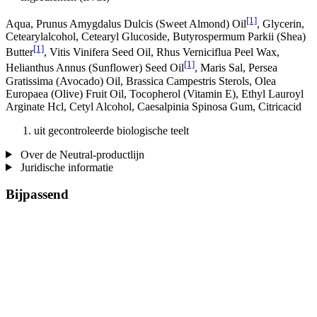
[1]
Aqua, Prunus Amygdalus Dulcis (Sweet Almond) Oil
, Glycerin,
Cetearylalcohol, Cetearyl Glucoside, Butyrospermum Parkii (Shea)
[1]
Butter
, Vitis Vinifera Seed Oil, Rhus Verniciflua Peel Wax,
[1]
Helianthus Annus (Sunflower) Seed Oil
, Maris Sal, Persea
Gratissima (Avocado) Oil, Brassica Campestris Sterols, Olea
Europaea (Olive) Fruit Oil, Tocopherol (Vitamin E), Ethyl Lauroyl
Arginate Hcl, Cetyl Alcohol, Caesalpinia Spinosa Gum, Citricacid
uit gecontroleerde biologische teelt
Over de Neutral-productlijn
Juridische informatie
Bijpassend