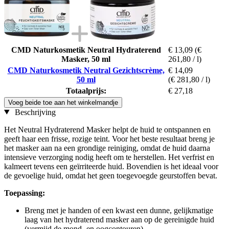
CMD Naturkosmetik Neutral Hydraterend
€ 13,09
(€
Masker, 50 ml
261,80 / l)
CMD Naturkosmetik Neutral Gezichtscrème,
€ 14,09
50 ml
(€ 281,80 / l)
Totaalprijs:
€ 27,18
Voeg beide toe aan het winkelmandje
Beschrijving
Het Neutral Hydraterend Masker helpt de huid te ontspannen en
geeft haar een frisse, rozige teint. Voor het beste resultaat breng je
het masker aan na een grondige reiniging, omdat de huid daarna
intensieve verzorging nodig heeft om te herstellen. Het verfrist en
kalmeert tevens een geïrriteerde huid. Bovendien is het ideaal voor
de gevoelige huid, omdat het geen toegevoegde geurstoffen bevat.
Toepassing:
Breng met je handen of een kwast een dunne, gelijkmatige
laag van het hydraterend masker aan op de gereinigde huid
(vermijd de mond- en oogcontouren).