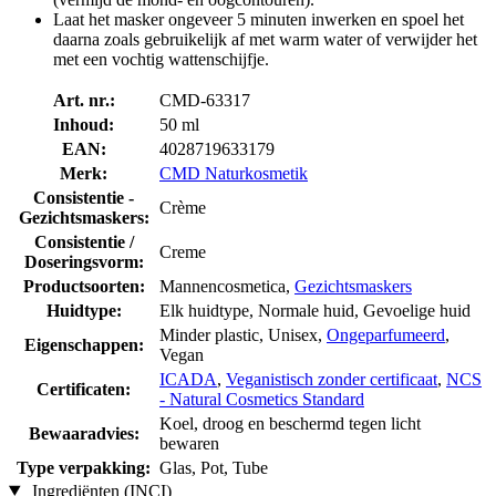
Laat het masker ongeveer 5 minuten inwerken en spoel het
daarna zoals gebruikelijk af met warm water of verwijder het
met een vochtig wattenschijfje.
Art. nr.:
CMD-63317
Inhoud:
50 ml
EAN:
4028719633179
Merk:
CMD Naturkosmetik
Consistentie -
Crème
Gezichtsmaskers:
Consistentie /
Creme
Doseringsvorm:
Productsoorten:
Mannencosmetica,
Gezichtsmaskers
Huidtype:
Elk huidtype, Normale huid, Gevoelige huid
Minder plastic, Unisex,
Ongeparfumeerd
,
Eigenschappen:
Vegan
ICADA
,
Veganistisch zonder certificaat
,
NCS
Certificaten:
- Natural Cosmetics Standard
Koel, droog en beschermd tegen licht
Bewaaradvies:
bewaren
Type verpakking:
Glas, Pot, Tube
Ingrediënten (INCI)