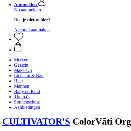
Aanmelden
Nu aanmelden
Ben je
nieuw hier?
Account aanmaken
Merken
Gezicht
Make-Up
Lichaam & Bad
Haar
Mannen
Baby en Kind
Thema's
Sonnenschutz
Aanbiedingen
CULTIVATOR'S
ColorVãti Orga