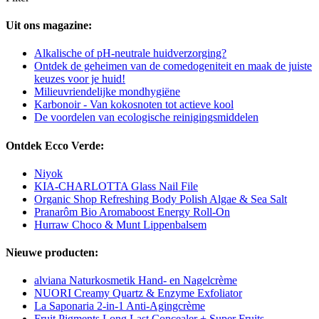
Uit ons magazine:
Alkalische of pH-neutrale huidverzorging?
Ontdek de geheimen van de comedogeniteit en maak de juiste
keuzes voor je huid!
Milieuvriendelijke mondhygiëne
Karbonoir - Van kokosnoten tot actieve kool
De voordelen van ecologische reinigingsmiddelen
Ontdek Ecco Verde:
Niyok
KIA-CHARLOTTA Glass Nail File
Organic Shop Refreshing Body Polish Algae & Sea Salt
Pranarôm Bio Aromaboost Energy Roll-On
Hurraw Choco & Munt Lippenbalsem
Nieuwe producten:
alviana Naturkosmetik Hand- en Nagelcrème
NUORI Creamy Quartz & Enzyme Exfoliator
La Saponaria 2-in-1 Anti-Agingcrème
Fruit Pigments Long Last Concealer + Super Fruits