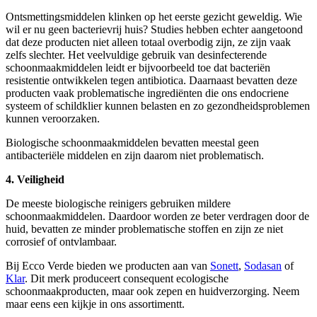
Ontsmettingsmiddelen klinken op het eerste gezicht geweldig. Wie
wil er nu geen bacterievrij huis? Studies hebben echter aangetoond
dat deze producten niet alleen totaal overbodig zijn, ze zijn vaak
zelfs slechter. Het veelvuldige gebruik van desinfecterende
schoonmaakmiddelen leidt er bijvoorbeeld toe dat bacteriën
resistentie ontwikkelen tegen antibiotica. Daarnaast bevatten deze
producten vaak problematische ingrediënten die ons endocriene
systeem of schildklier kunnen belasten en zo gezondheidsproblemen
kunnen veroorzaken.
Biologische schoonmaakmiddelen bevatten meestal geen
antibacteriële middelen en zijn daarom niet problematisch.
4. Veiligheid
De meeste biologische reinigers gebruiken mildere
schoonmaakmiddelen. Daardoor worden ze beter verdragen door de
huid, bevatten ze minder problematische stoffen en zijn ze niet
corrosief of ontvlambaar.
Bij Ecco Verde bieden we producten aan van
Sonett
,
Sodasan
of
Klar
. Dit merk produceert consequent ecologische
schoonmaakproducten, maar ook zepen en huidverzorging. Neem
maar eens een kijkje in ons assortimentt.