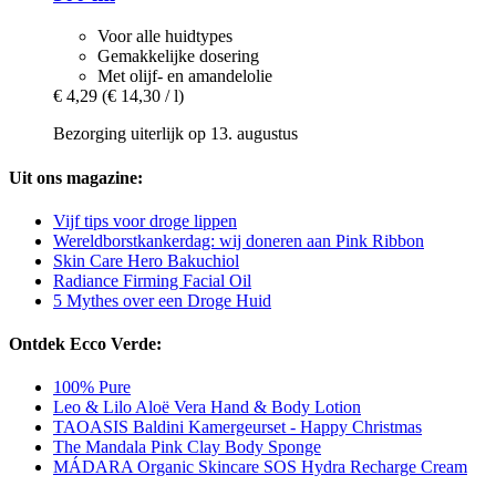
Voor alle huidtypes
Gemakkelijke dosering
Met olijf- en amandelolie
€ 4,29
(€ 14,30 / l)
Bezorging uiterlijk op 13. augustus
Uit ons magazine:
Vijf tips voor droge lippen
Wereldborstkankerdag: wij doneren aan Pink Ribbon
Skin Care Hero Bakuchiol
Radiance Firming Facial Oil
5 Mythes over een Droge Huid
Ontdek Ecco Verde:
100% Pure
Leo & Lilo Aloë Vera Hand & Body Lotion
TAOASIS Baldini Kamergeurset - Happy Christmas
The Mandala Pink Clay Body Sponge
MÁDARA Organic Skincare SOS Hydra Recharge Cream