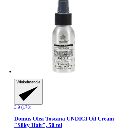
Winkelmandje
3.9 (178)
Domus Olea Toscana
UNDICI Oil Cream
"Silky Hair", 50 ml