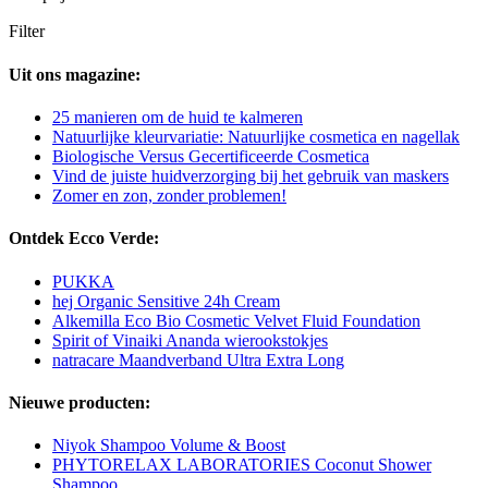
Filter
Uit ons magazine:
25 manieren om de huid te kalmeren
Natuurlijke kleurvariatie: Natuurlijke cosmetica en nagellak
Biologische Versus Gecertificeerde Cosmetica
Vind de juiste huidverzorging bij het gebruik van maskers
Zomer en zon, zonder problemen!
Ontdek Ecco Verde:
PUKKA
hej Organic Sensitive 24h Cream
Alkemilla Eco Bio Cosmetic Velvet Fluid Foundation
Spirit of Vinaiki Ananda wierookstokjes
natracare Maandverband Ultra Extra Long
Nieuwe producten:
Niyok Shampoo Volume & Boost
PHYTORELAX LABORATORIES Coconut Shower
Shampoo