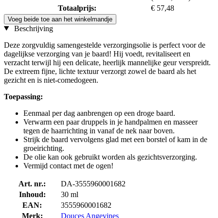
Totaalprijs:
€ 57,48
Voeg beide toe aan het winkelmandje
Beschrijving
Deze zorgvuldig samengestelde verzorgingsolie is perfect voor de
dagelijkse verzorging van je baard! Hij voedt, revitaliseert en
verzacht terwijl hij een delicate, heerlijk mannelijke geur verspreidt.
De extreem fijne, lichte textuur verzorgt zowel de baard als het
gezicht en is niet-comedogeen.
Toepassing:
Eenmaal per dag aanbrengen op een droge baard.
Verwarm een paar druppels in je handpalmen en masseer
tegen de haarrichting in vanaf de nek naar boven.
Strijk de baard vervolgens glad met een borstel of kam in de
groeirichting.
De olie kan ook gebruikt worden als gezichtsverzorging.
Vermijd contact met de ogen!
Art. nr.:
DA-3555960001682
Inhoud:
30 ml
EAN:
3555960001682
Merk:
Douces Angevines