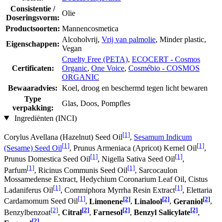
Consistentie /
Olie
Doseringsvorm:
Productsoorten:
Mannencosmetica
Alcoholvrij,
Vrij van palmolie
, Minder plastic,
Eigenschappen:
Vegan
Cruelty Free (PETA)
,
ECOCERT - Cosmos
Certificaten:
Organic
,
One Voice
,
Cosmébio - COSMOS
ORGANIC
Bewaaradvies:
Koel, droog en beschermd tegen licht bewaren
Type
Glas, Doos, Pompfles
verpakking:
Ingrediënten (INCI)
[1]
Corylus Avellana (Hazelnut) Seed Oil
,
Sesamum Indicum
[1]
[1]
(Sesame) Seed Oil
, Prunus Armeniaca (Apricot) Kernel Oil
,
[1]
[1]
Prunus Domestica Seed Oil
, Nigella Sativa Seed Oil
,
[1]
[1]
Parfum
, Ricinus Communis Seed Oil
, Sarcocaulon
Mossamedense Extract, Hedychium Coronarium Leaf Oil, Cistus
[1]
[1]
Ladaniferus Oil
, Commiphora Myrrha Resin Extract
, Elettaria
[1]
[2]
[2]
[2]
Cardamomum Seed Oil
,
Limonene
,
Linalool
,
Geraniol
,
[2]
[2]
[2]
[2]
Benzylbenzoat
,
Citral
,
Farnesol
,
Benzyl Salicylate
,
[2]