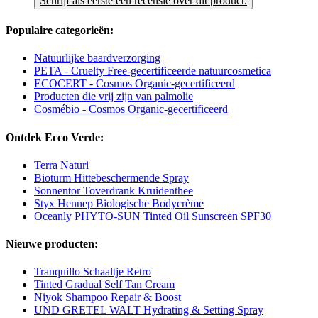
Schrijf als eerste een recensie over dit product.
Populaire categorieën:
Natuurlijke baardverzorging
PETA - Cruelty Free-gecertificeerde natuurcosmetica
ECOCERT - Cosmos Organic-gecertificeerd
Producten die vrij zijn van palmolie
Cosmébio - Cosmos Organic-gecertificeerd
Ontdek Ecco Verde:
Terra Naturi
Bioturm Hittebeschermende Spray
Sonnentor Toverdrank Kruidenthee
Styx Hennep Biologische Bodycrème
Oceanly PHYTO-SUN Tinted Oil Sunscreen SPF30
Nieuwe producten:
Tranquillo Schaaltje Retro
Tinted Gradual Self Tan Cream
Niyok Shampoo Repair & Boost
UND GRETEL WALT Hydrating & Setting Spray