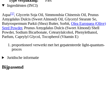
Type verpakking:
Fles
Ingrediënten (INCI)
[1]
Aqua
, Glycerin Soja Oil, Simmondsia Chinensis Oil, Prunus
Amygdalus Dulcis (Sweet Almond) Oil, Glyceryl Stearate Se,
Butyrospermum Parkii (Shea) Butter, Sorbit,
Olea Europaea (Olive)
Seed Powder
, Prunus Amygdalus Dulcis (Sweet Almond) Shell
Powder, Sodium Bicarbonate, Cetearylalcohol, Phenylethanol,
Parfum, Caprylyl Glycol, Tocopherol (Vitamin E)
proportioneel verwerkt met het gepatenteerde light-quantum-
proces
Juridische informatie
Bijpassend