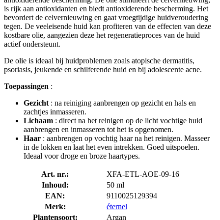
is rijk aan antioxidanten en biedt antioxiderende bescherming. Het
bevordert de celvernieuwing en gaat vroegtijdige huidveroudering
tegen. De veeleisende huid kan profiteren van de effecten van deze
kostbare olie, aangezien deze het regeneratieproces van de huid
actief ondersteunt.
De olie is ideaal bij huidproblemen zoals atopische dermatitis,
psoriasis, jeukende en schilferende huid en bij adolescente acne.
Toepassingen
:
Gezicht
: na reiniging aanbrengen op gezicht en hals en
zachtjes inmasseren.
Lichaam
: direct na het reinigen op de licht vochtige huid
aanbrengen en inmasseren tot het is opgenomen.
Haar
: aanbrengen op vochtig haar na het reinigen. Masseer
in de lokken en laat het even intrekken. Goed uitspoelen.
Ideaal voor droge en broze haartypes.
Art. nr.:
XFA-ETL-AOE-09-16
Inhoud:
50 ml
EAN:
9110025129394
Merk:
éternel
Plantensoort:
Argan