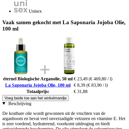
Unisex
Vaak samen gekocht met La Saponaria Jojoba Olie,
100 ml
éternel Biologische Arganolie, 50 ml
€ 23,49
(€ 469,80 / l)
La Saponaria Jojoba Olie, 100 ml
€ 8,39
(€ 83,90 / l)
Totaalprijs:
€ 31,88
Voeg beide toe aan het winkelmandje
Beschrijving
De kostbare olie wordt gewonnen uit de vruchten van de
arganboom en bevat veel onverzadigde vetzuren en vitamine E. Het
is zeer voedend, hydraterend, voorkomt uitdroging en biedt
antioxiderende bescherming. De olie stimuleert de celvernieuwing,