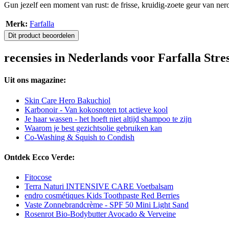
Gun jezelf een moment van rust: de frisse, kruidig-zoete geur van ner
Merk:
Farfalla
Dit product beoordelen
recensies in Nederlands voor Farfalla St
Uit ons magazine:
Skin Care Hero Bakuchiol
Karbonoir - Van kokosnoten tot actieve kool
Je haar wassen - het hoeft niet altijd shampoo te zijn
Waarom je best gezichtsolie gebruiken kan
Co-Washing & Squish to Condish
Ontdek Ecco Verde:
Fitocose
Terra Naturi INTENSIVE CARE Voetbalsam
endro cosmétiques Kids Toothpaste Red Berries
Vaste Zonnebrandcrème - SPF 50 Mini Light Sand
Rosenrot Bio-Bodybutter Avocado & Verveine